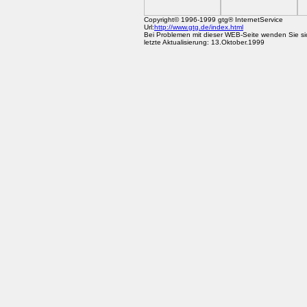
Copyright© 1996-1999 gtg® InternetService
Url:
http://www.gtg.de/index.html
Bei Problemen mit dieser WEB-Seite wenden Sie si
letzte Aktualisierung: 13.Oktober.1999