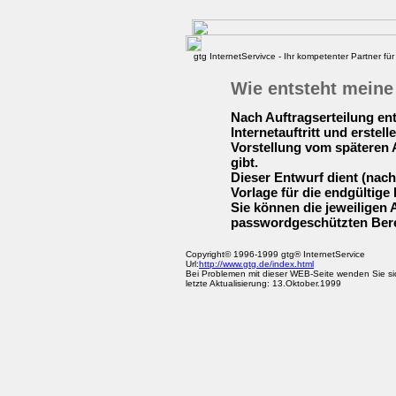
gtg InternetServivce - Ihr kompetenter Partner für 
Wie entsteht meine
Nach Auftragserteilung ent
Internetauftritt und erstel
Vorstellung vom späteren 
gibt.
Dieser Entwurf dient (nac
Vorlage für die endgültige
Sie können die jeweiligen A
passwordgeschützten Bere
Copyright© 1996-1999 gtg® InternetService
Url:
http://www.gtg.de/index.html
Bei Problemen mit dieser WEB-Seite wenden Sie si
letzte Aktualisierung: 13.Oktober.1999