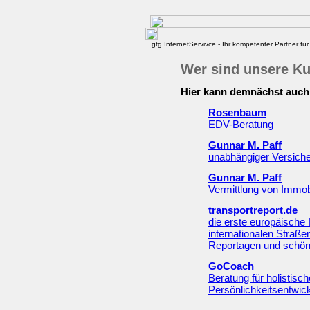
gtg InternetServivce - Ihr kompetenter Partner für 
Wer sind unsere K
Hier kann demnächst auch 
Rosenbaum
EDV-Beratung
Gunnar M. Paff
unabhängiger Versich
Gunnar M. Paff
Vermittlung von Immob
transportreport.de
die erste europäische 
internationalen Straße
Reportagen und schöns
GoCoach
Beratung für holistis
Persönlichkeitsentwic