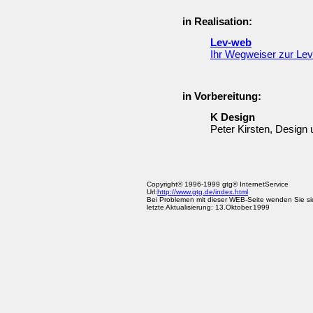
in Realisation:
Lev-web
Ihr Wegweiser zur Le
in Vorbereitung:
K Design
Peter Kirsten, Design
Copyright© 1996-1999 gtg® InternetService
Url:
http://www.gtg.de/index.html
Bei Problemen mit dieser WEB-Seite wenden Sie si
letzte Aktualisierung: 13.Oktober.1999