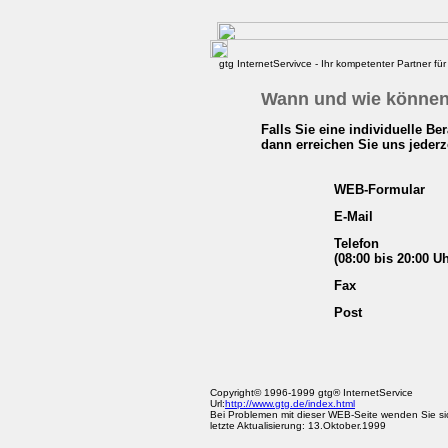
gtg InternetServivce - Ihr kompetenter Partner für 
Wann und wie können 
Falls Sie eine individuelle 
dann erreichen Sie uns jederze
WEB-Formular
E-Mail
Telefon
(08:00 bis 20:00 Uh
Fax
Post
Copyright© 1996-1999 gtg® InternetService
Url:
http://www.gtg.de/index.html
Bei Problemen mit dieser WEB-Seite wenden Sie si
letzte Aktualisierung: 13.Oktober.1999